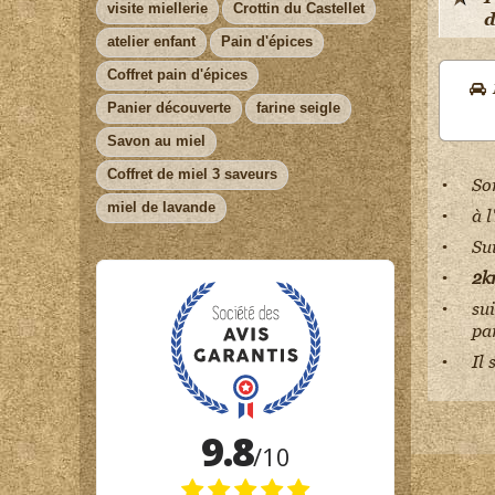
visite miellerie
Crottin du Castellet
d
atelier enfant
Pain d'épices
Coffret pain d'épices
Panier découverte
farine seigle
Savon au miel
Coffret de miel 3 saveurs
So
miel de lavande
à 
Su
2k
su
pa
Il 