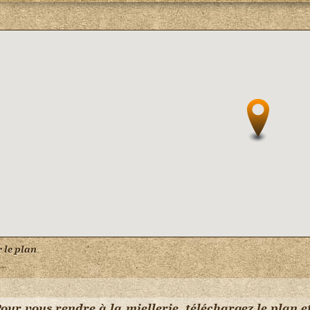
 le plan
our vous rendre à la miellerie, téléchargez le plan et