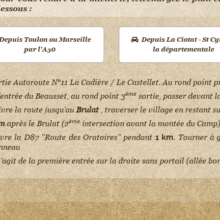
essous :
Depuis Toulon ou Marseille
Depuis La Ciotat - St Cy
par l'A50
la départementale
rtie Autoroute N°11 La Cadière / Le Castellet. Au rond point 
ème
l'entrée du Beausset, au rond point 3
sortie, passer devant l
ivre la route jusqu'au
Brulat
, traverser le village en restant s
ème
m
après le Brulat (2
intersection avant la montée du Camp)
ivre la D87 "Route des Oratoires" pendant
. Tourner à 
1 km
nneau
s'agit de la première entrée sur la droite sans portail (allée b