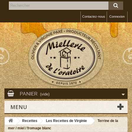
Contactez-nous
Connexion
PANIER
(vide)
MENU
Recettes
Les Recettes de Virginie
Terrine de la
mer / miel / fromage blanc