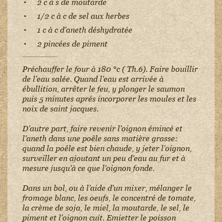
2 c à s de moutarde
1/2 c à c de sel aux herbes
1 c à c d'aneth déshydratée
2 pincées de piment
Préchauffer le four à 180 °c ( Th.6). Faire bouillir
de l'eau salée. Quand l'eau est arrivée à
ébullition, arrêter le feu, y plonger le saumon
puis 5 minutes aprés incorporer les moules et les
noix de saint jacques.
D'autre part, faire revenir l'oignon émincé et
l'aneth dans une poêle sans matière grasse:
quand la poêle est bien chaude, y jeter l'oignon,
surveiller en ajoutant un peu d'eau au fur et à
mesure jusqu'à ce que l'oignon fonde.
Dans un bol, ou à l'aide d'un mixer, mélanger le
fromage blanc, les oeufs, le concentré de tomate,
la crème de soja, le miel, la moutarde, le sel, le
piment et l'oignon cuit. Emietter le poisson