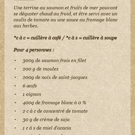
Une terrine au saumon et fruits de mer pouvant
se déguster chaud ou froid, et être servi avec un
coulis de tomate ou une sauce au fromage blanc
aux herbes.
*c à c = cuillère à café / *c à s = cuillère à soupe
Pour 4 personnes :
300g de saumon frais en filet
200 g de moules
200g de noix de saint-jacques
6 œufs
1 oignon
400g de fromage blanc à 0 %
2 c à c de concentré de tomate
30 g de crème de soja
1 c à s de miel d'acacia