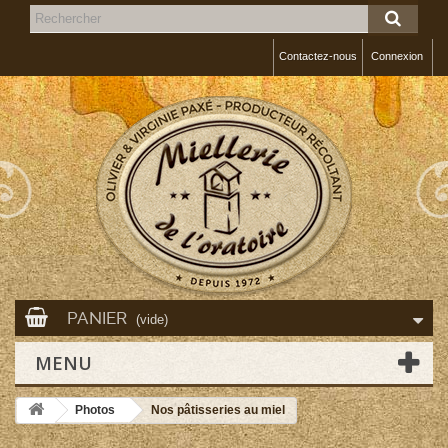
Contactez-nous
Connexion
PANIER
(vide)
MENU
Photos
Nos pâtisseries au miel