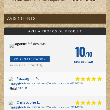
• Pour plus de détails cliquez sur :
Notre Pollen
AVIS CLIENTS
AVIS À PROPOS DU PRODUIT
10
/10
VOIR L'ATTESTATION
Basé sur 71 avis
Avis soumis à un contrôle
Pazzaglini P.
Publié le 14/12/2025 à 20:32
(Date de commande : 07/12/2025)
Parfait
Christophe L.
Publié le 10/12/2025 à 14:17
(Date de commande : 22/11/2025)