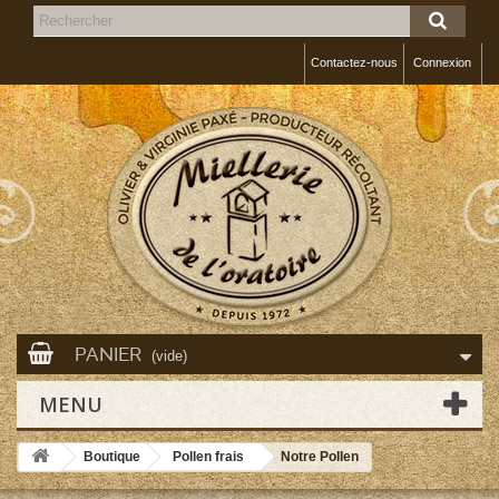
Contactez-nous
Connexion
PANIER
(vide)
MENU
Boutique
Pollen frais
Notre Pollen